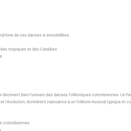
e ryhtme de ces danses si ensoleillées.
des tropiques et des Caraïbes
re
s
eur décrivent bien l’univers des danses folkloriques colombiennes. Un
et l’évolution, donnèrent naissance à un folklore musical typique et co
es colombiennes
s