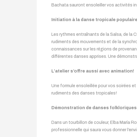
Bachata sauront ensoleiller vos activités int
Initiation à la danse tropicale populair
Les rythmes entraînants de la Salsa, de la C
rudiments des mouvements et de la synchroni
connaissances sur les régions de provenanc
différentes danses apprises. Une démonstrat
L’atelier s’offre aussi avec animation!
Une formule ensoleillée pour vos soirées et
rudiments des danses tropicales!
Démonstration de danses folklorique
Dans un tourbillon de couleur, Elba María R
professionnelle qui saura vous donner l’env