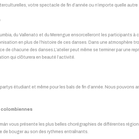
erculturelles, votre spectacle de fin d’année ou n’importe quelle autre 
e
umbia, du Vallenato et du Merengue ensorcelleront les participants à ce
sation en plus de l’histoire de ces danses. Dans une atmosphère tropic
e de chacune des danses.L’atelier peut même se terminer par une rep
ion qui clôturera en beauté l’activité.
 partys étudiant et même pour les bals de fin d’année. Nous pouvons ani
s colombiennes
omán vous présente les plus belles chorégraphies de différentes régio
ie de bouger au son des rythmes entraînants.